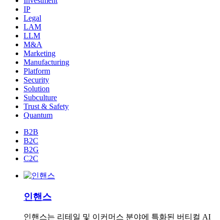
Investment
IP
Legal
LAM
LLM
M&A
Marketing
Manufacturing
Platform
Security
Solution
Subculture
Trust & Safety
Quantum
B2B
B2C
B2G
C2C
인핸스
인핸스는 리테일 및 이커머스 분야에 특화된 버티컬 AI