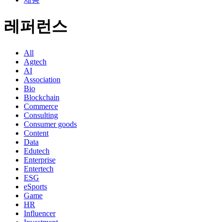
레퍼런스
All
Agtech
AI
Association
Bio
Blockchain
Commerce
Consulting
Consumer goods
Content
Data
Edutech
Enterprise
Entertech
ESG
eSports
Game
HR
Influencer