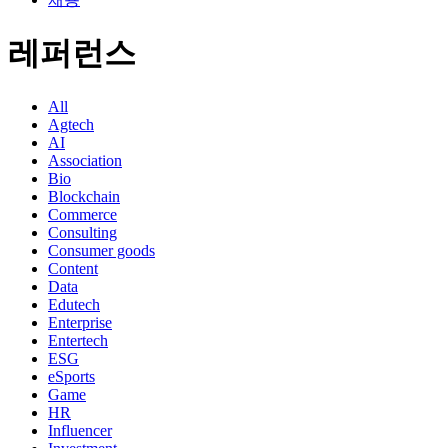
레퍼런스
All
Agtech
AI
Association
Bio
Blockchain
Commerce
Consulting
Consumer goods
Content
Data
Edutech
Enterprise
Entertech
ESG
eSports
Game
HR
Influencer