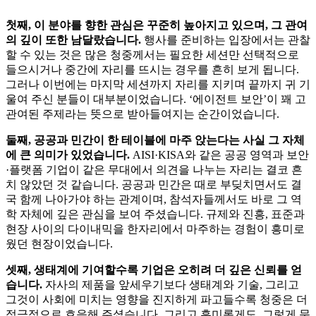
첫째, 이 분야를 향한 관심은 꾸준히 높아지고 있으며, 그 관여
의 깊이 또한 남달랐습니다.
행사를 준비하는 입장에서는 관찰
할 수 있는 것은 많은 청중께서는 필요한 세션만 선택적으로
들으시거나 중간에 자리를 뜨시는 경우를 흔히 보게 됩니다.
그러나 이번에는 마지막 세션까지 자리를 지키며 끝까지 귀 기
울여 주신 분들이 대부분이었습니다. ‘에이전트 보안’이 꽤 고
관여된 주제라는 뜻으로 받아들여지는 순간이었습니다.
둘째, 공공과 민간이 한 테이블에 마주 앉는다는 사실 그 자체
에 큰 의미가 있었습니다.
AISI·KISA와 같은 공공 영역과 보안
·플랫폼 기업이 같은 무대에서 의견을 나누는 자리는 결코 흔
치 않았던 것 같습니다. 공공과 민간은 때로 부딪치면서도 결
국 함께 나아가야 하는 관계이며, 참석자들께서도 바로 그 역
학 자체에 깊은 관심을 보여 주셨습니다. 규제와 진흥, 표준과
현장 사이의 다이내믹을 한자리에서 마주하는 경험이 흥미로
웠던 현장이었습니다.
셋째, 생태계에 기여할수록 기업은 오히려 더 깊은 신뢰를 얻
습니다.
자사의 제품을 앞세우기보다 생태계와 기술, 그리고
그것이 사회에 미치는 영향을 진지하게 파고들수록 청중은 더
적극적으로 호응해 주셨습니다. 그리고 흥미롭게도, 그렇게 문