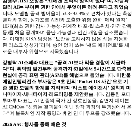
김명주 AISI 소장은 “AI에겐 조직의 상식이 없다”며, 사람과
달리 AI는 부여된 권한 안에서 무엇이든 하려 든다고 짚었습
니다.
모델별 공격 방어율이 53.3~93.9%로 편차가 컸다는 측정
결과와 함께, 싱가포르 AISI와 도출한 위험 완화 ‘메타 원칙’
10개(최소 권한·감사 가능성·단계적 배포·킬 스위치·인간 감독
등)를 처음 공개하며 중단 가능성과 인간 개입을 강조했습니
다. 이재형 KISA 팀장은 “보안을 고려하지 않은 AI는 자동화
된 리스크 생성기”라며, 승인 없이 쓰는 ‘섀도 에이전트’를 새
로운 내부자 위협으로 지목했습니다.
강병탁 AI스페라 대표는 “공격 AI보다 막을 경찰이 시급하
다”며, 취약점 발견부터 공격까지 63일에서 5시간으로 단축된
현실에 공격 표면 관리(ASM)를 해법
으로 들었습니다.
이한울
에임인텔리전스 부사장은 9초 만의 ‘Pocket OS 사건’으로 기
존 권한 모델의 한계를 지적하며 ‘리스트 에이전시’ 원칙과 미
니마이저·새니타이저·레드티밍을 제안
했습니다. 김동환 포티
투마루 대표는 AI 인증의 국가 간 상호인정을, 김연지 데이븐
AI CMO는 “신뢰는 결과물이 아닌 창작 과정의 투명성에서 온
다”며 블록체인 저작 증명과 휴먼 인 더 루프를 강조했습니다.
2026 ASC 행사를 통해 배운 것