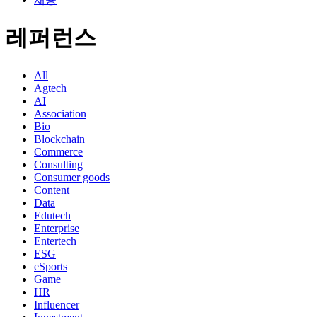
레퍼런스
All
Agtech
AI
Association
Bio
Blockchain
Commerce
Consulting
Consumer goods
Content
Data
Edutech
Enterprise
Entertech
ESG
eSports
Game
HR
Influencer