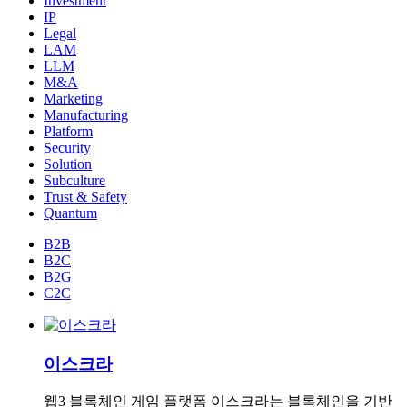
Investment
IP
Legal
LAM
LLM
M&A
Marketing
Manufacturing
Platform
Security
Solution
Subculture
Trust & Safety
Quantum
B2B
B2C
B2G
C2C
이스크라
웹3 블록체인 게임 플랫폼 이스크라는 블록체인을 기반